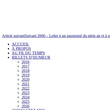
Article suivant
Suivant
2000 – Lettre à un passionné du plein air et à
ACCUEIL
À PROPOS
AU FIL DU TEMPS
BILLETS D’HUMEUR
2016
2017
2018
2019
2020
2021
2022
2023
2024
2025
2026