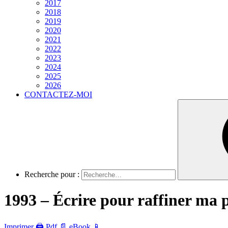
2017
2018
2019
2020
2021
2022
2023
2024
2025
2026
CONTACTEZ-MOI
Recherche pour :
1993 – Écrire pour raffiner ma 
Imprimer 🖨
Pdf 📄
eBook 📱