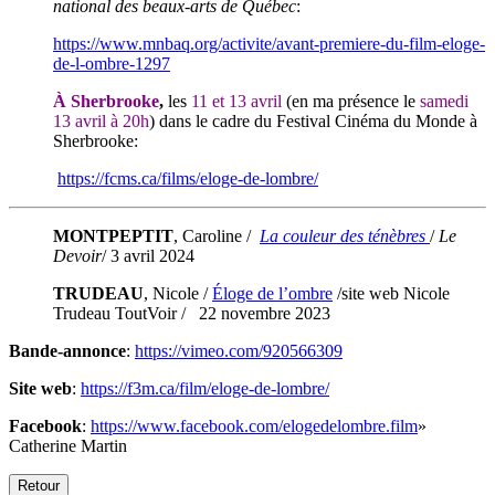
national des beaux-arts de Québec
:
https://www.mnbaq.org/activite/avant-premiere-du-film-eloge-
de-l-ombre-1297
À
Sherbrooke
,
les
11 et 13 avril
(en ma présence le
samedi
13 avril à 20h
) dans le cadre du Festival Cinéma du Monde à
Sherbrooke:
https://fcms.ca/films/eloge-de-lombre/
MONTPEPTIT
, Caroline /
La couleur des ténèbres
/
Le
Devoir
/ 3 avril 2024
TRUDEAU
, Nicole /
Éloge de l’ombre
/site web Nicole
Trudeau ToutVoir / 22 novembre 2023
Bande-annonce
:
https://vimeo.com/920566309
Site web
:
https://f3m.ca/film/eloge-de-lombre/
Facebook
:
https://www.facebook.com/elogedelombre.film
»
Catherine Martin
Retour