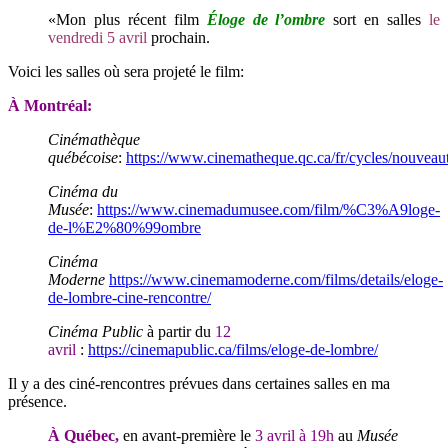
«Mon plus récent film
Éloge de l’ombre
sort en salles
le
vendredi 5 avril
prochain.
Voici les salles où sera projeté le film:
À Montréal:
Cinémathèque
québécoise
:
https://www.cinematheque.qc.ca/fr/cycles/nouveaut
Cinéma du
Musée
:
https://www.cinemadumusee.com/film/%C3%A9loge-
de-l%E2%80%99ombre
Cinéma
Moderne
https://www.cinemamoderne.com/films/details/eloge-
de-lombre-cine-rencontre/
Cinéma Public
à partir du
12
avril
:
https://cinemapublic.ca/films/eloge-de-lombre/
Il y a des ciné-rencontres prévues dans certaines salles en ma
présence.
À Québec,
en avant-première le
3 avril à 19h
au
Musée