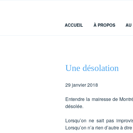
Aller
au
contenu
principal
ACCUEIL
À PROPOS
AU 
Une désolation
29 janvier 2018
Entendre la mairesse de Montré
désolée.
Lorsqu’on ne sait pas improvis
Lorsqu’on n’a rien d’autre à dire