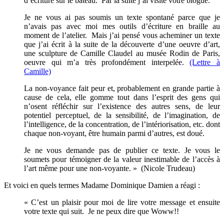
d’écriture sur le bateau. Par la suite j’ai visité votre blogue.
Je ne vous ai pas soumis un texte spontané parce que je
n’avais pas avec moi mes outils d’écriture en braille au
moment de l’atelier. Mais j’ai pensé vous acheminer un texte
que j’ai écrit à la suite de la découverte d’une oeuvre d’art,
une sculpture de Camille Claudel au musée Rodin de Paris,
oeuvre qui m’a très profondément interpelée.
(Lettre à
Camille)
La non-voyance fait peur et, probablement en grande partie à
cause de cela, elle gomme tout dans l’esprit des gens qui
n’osent réfléchir sur l’existence des autres sens, de leur
potentiel perceptuel, de la sensibilité, de l’imagination, de
l’intelligence, de la concentration, de l’intériorisation, etc. dont
chaque non-voyant, être humain parmi d’autres, est doué.
Je ne vous demande pas de publier ce texte. Je vous le
soumets pour témoigner de la valeur inestimable de l’accès à
l’art même pour une non-voyante. » (Nicole Trudeau)
Et voici en quels termes Madame Dominique Damien a réagi :
« C’est un plaisir pour moi de lire votre message et ensuite
votre texte qui suit. Je ne peux dire que Woww!!