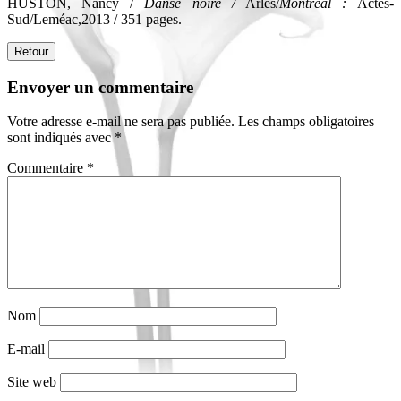
HUSTON, Nancy /
Danse noire /
Arles/
Montréal :
Actes-
Sud/Leméac,2013 / 351 pages.
Retour
Envoyer un commentaire
Votre adresse e-mail ne sera pas publiée.
Les champs obligatoires
sont indiqués avec
*
Commentaire
*
Nom
E-mail
Site web