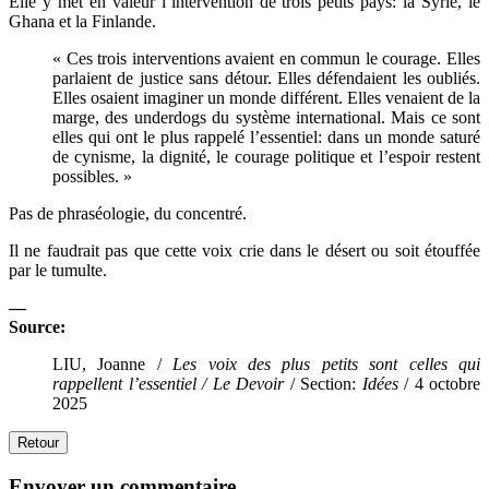
Elle y met en valeur l’intervention de trois petits pays: la Syrie, le
Ghana et la Finlande.
« Ces trois interventions avaient en commun le courage. Elles
parlaient de justice sans détour. Elles défendaient les oubliés.
Elles osaient imaginer un monde différent. Elles venaient de la
marge, des underdogs du système international. Mais ce sont
elles qui ont le plus rappelé l’essentiel: dans un monde saturé
de cynisme, la dignité, le courage politique et l’espoir restent
possibles. »
Pas de phraséologie, du concentré.
Il ne faudrait pas que cette voix crie dans le désert ou soit étouffée
par le tumulte.
—
Source:
LIU, Joanne /
Les voix des plus petits sont celles
qui
rappellent l’essentiel /
Le Devoir
/ Section:
Idées
/ 4 octobre
2025
Retour
Envoyer un commentaire