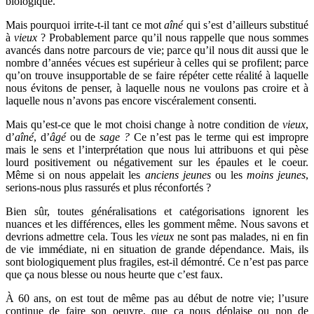
biologique.
Mais pourquoi irrite-t-il tant ce mot
aîné
qui s’est d’ailleurs substitué
à
vieux
? Probablement parce qu’il nous rappelle que nous sommes
avancés dans notre parcours de vie; parce qu’il nous dit aussi que le
nombre d’années vécues est supérieur à celles qui se profilent; parce
qu’on trouve insupportable de se faire répéter cette réalité à laquelle
nous évitons de penser, à laquelle nous ne voulons pas croire et à
laquelle nous n’avons pas encore viscéralement consenti.
Mais qu’est-ce que le mot choisi change à notre condition de
vieux
,
d’
aîné
, d’
âgé
ou de
sage ?
Ce n’est pas le terme qui est impropre
mais le sens et l’interprétation que nous lui attribuons et qui pèse
lourd positivement ou négativement sur les épaules et le coeur.
Même si on nous appelait les
anciens jeunes
ou les
moins jeunes
,
serions-nous plus rassurés et plus réconfortés ?
Bien sûr, toutes généralisations et catégorisations ignorent les
nuances et les différences, elles les gomment même. Nous savons et
devrions admettre cela. Tous les
vieux
ne sont pas malades, ni en fin
de vie immédiate, ni en situation de grande dépendance. Mais, ils
sont biologiquement plus fragiles, est-il démontré. Ce n’est pas parce
que ça nous blesse ou nous heurte que c’est faux.
À 60 ans, on est tout de même pas au début de notre vie; l’usure
continue de faire son oeuvre, que ça nous déplaise ou non de