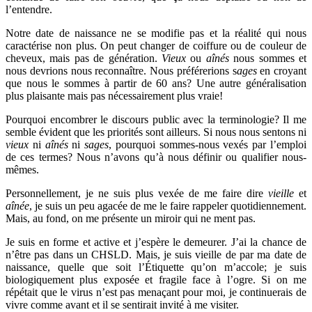
l’entendre.
Notre date de naissance ne se modifie pas et la réalité qui nous
caractérise non plus. On peut changer de coiffure ou de couleur de
cheveux, mais pas de génération.
Vieux
ou
aînés
nous sommes et
nous devrions nous reconnaître. Nous préférerions s
ages
en croyant
que nous le sommes à partir de 60 ans? Une autre généralisation
plus plaisante mais pas nécessairement plus vraie!
Pourquoi encombrer le discours public avec la terminologie? Il me
semble évident que les priorités sont ailleurs. Si nous nous sentons ni
vieux
ni
aînés
ni
sages
, pourquoi sommes-nous vexés par l’emploi
de ces termes? Nous n’avons qu’à nous définir ou qualifier nous-
mêmes.
Personnellement, je ne suis plus vexée de me faire dire
vieille
et
aînée
, je suis un peu agacée de me le faire rappeler quotidiennement.
Mais, au fond, on me présente un miroir qui ne ment pas.
Je suis en forme et active et j’espère le demeurer. J’ai la chance de
n’être pas dans un CHSLD. Mais, je suis vieille de par ma date de
naissance, quelle que soit l’Étiquette qu’on m’accole; je suis
biologiquement plus exposée et fragile face à l’ogre. Si on me
répétait que le virus n’est pas menaçant pour moi, je continuerais de
vivre comme avant et il se sentirait invité à me visiter.