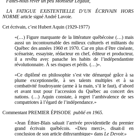
Faites-nous rêver un peu Monsieur Legault,
LA FATIGUE EXISTENTIELLE D’UN ÉCRIVAIN HORS
NORME
article signé André Lavoie.
Cet écrivain, c’est Hubert Aquin (1929-1977)
«(…) Figure marquante de la littérature québécoise (…) mais
aussi un incontournable des milieux culturels et militants du
Québec des années 1960 et 1970. Car en plus d’être cinéaste,
scénariste, essayiste, rédacteur en chef, éditeur et producteur,
il a revêtu avec panache les habits de l’indépendantiste
révolutionnaire. À ses risques et périls. (…)».
«Ce diplômé en philosophie s’est vite démarqué grâce à sa
plume exceptionnelle, à ses talents multiples et à sa
combativité foudroyante (arme à la main, s’il le faut), d’abord
et avant tout pour l’accession du Québec au concert des
nations. (…) Aquin constate, à regret l’ambivalence de ses
compatriotes à l’égard de l’indépendance.»
Commentant PREMIER ÉPISODE
publié en 1965.
«Jean Éthier-Blais saluait l’arrivée providentielle du premier
grand écrivain québécois. «Dieu merci», disait-il en
conclusion de son article dithyrambique» dans
Le Devoir.»