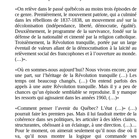
«On relève dans le passé québécois au moins trois épisodes de
ce genre. Premièrement, le mouvement patriote, qui a culminé
dans les rébellions de 1837-1838, un mouvement axé sur la
décolonisation (indépendance, liberté, démocratie, égalité).
Deuxièmement, le programme de la survivance, fondé sur la
défense de la nationalité et cimenté par la religion catholique.
Troisièmement, la Révolution tranquille, portée par un large
éventail de valeurs allant de la démocratisation à la laïcité au
relèvement social des francophones et à l’ouverture au monde.
(…)».
«Où en sommes-nous aujourd’hui? Nous vivons encore, pour
une part, sur l’héritage de la Révolution tranquille (…) Les
temps ont beaucoup changés, (…) On entend parfois des
appels à une autre Révolution tranquille. Mais il y a peu de
chances qu’un épisode semblable se reproduise. Il y manque
les ressorts qui agissaient dans les années 1960, (…)»
«Comment penser l’avenir du Québec? L’état (…)» (…)
pourrait faire les premiers pas. Mais il lui faudrait mettre de la
cohérence dans ses politiques, les articuler à des idées claires,
structurantes, obéissant à un éclairage, à une direction. (…)…
Pour le moment, on aimerait seulement qu’il nous dise où il
va, qu’il nous montre la logique qui commande ses