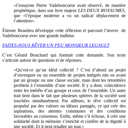
«l’essayiste Pierre Vadeboncoeur avait observé, de manière
prophétique, dans son livre majeur
LES DEUX ROYAUMES,
que «l’époque moderne a vu un radical déplacement de
l’attention».
Étienne Beaulieu développe cette réflexion et parcourt l’œuvre de
Vadeboncoeur avec une grande maîtrise.
FAITES-NOUS RÊVER UN PEU MONSIEUR LEGAULT
C’est Gérard Bouchard qui formule cette demande. Son texte
s’articule autour de questions et de réponses.
«Qu’est-ce qu’un idéal collectif ? C’est d’abord un projet
d’envergure ou un ensemble de projets intégrés mis en avant
par un groupe ou une classe sociale, mais dont les retombées
profitent à l’ensemble d’une société. Il y a donc coïncidence
entre les intérêts d’un groupe et ceux de l’ensemble. Un autre
trait tient dans le fait que plusieurs sphères de la société sont
touchées simultanément. Par ailleurs, le rêve collectif est
propulsé par des valeurs ou idéaux partagés, ce qui crée des
aspirations, des attentes communes et des conditions
favorables au consensus. Enfin, même s’il échoue, il crée une
solidarité dont la mémoire s’enrichit et confère de la dignité à
une société. Et il peut renaître un jour.»