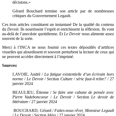
décisions.»
Gérard Bouchard termine son article par de nombreuses
critiques du Gouvernement Legault.
Ces trois articles constituent un instantané De la qualité du contenu
du
Devoir.
Ils nourrissent l’esprit et enrichissent la réflexion. Ils vont
au-delà de l’anecdote quotidienne. Et
Le Devoir
nous alimente assez
souvent de la sorte.
Merci à l’INCA ne nous fournir ces textes dépouillés d’artifices
visuelles qui alourdissent et souvent perturbent la lecture de ceux qui
ne peuvent accéder directement à l’imprimé.
Sources:
LAVOIE, André
/ La fatigue existentielle d’un écrivain hors
norme
/
Le Devoir
/ Section
Culture / série faut-il relire?
/ 27
janvier 2024
BEAULIEU, Étienne /
Se faire une cabane
de pensée avec
Pierre Vadeboncoeur
/
Le Devoir
/ Section
Le devoir de
littérature
/ 27 janvier 2024
BOUCHARD, Gérard /
Faites-nous rêver, Monsieur Legault
/
Le Devoir
/ Section
Idées
/ 27 janvier 2024