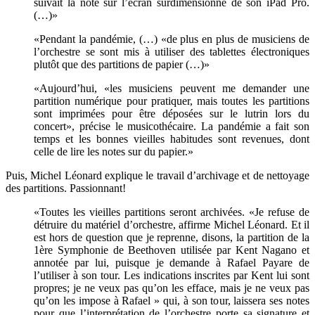
suivait la note sur l’écran surdimensionné de son iPad Pro.
(…)»
«Pendant la pandémie, (…) «de plus en plus de musiciens de
l’orchestre se sont mis à utiliser des tablettes électroniques
plutôt que des partitions de papier (…)»
«Aujourd’hui, «les musiciens peuvent me demander une
partition numérique pour pratiquer, mais toutes les partitions
sont imprimées pour être déposées sur le lutrin lors du
concert», précise le musicothécaire. La pandémie a fait son
temps et les bonnes vieilles habitudes sont revenues, dont
celle de lire les notes sur du papier.»
Puis, Michel Léonard explique le travail d’archivage et de nettoyage
des partitions. Passionnant!
«Toutes les vieilles partitions seront archivées. «Je refuse de
détruire du matériel d’orchestre, affirme Michel Léonard. Et il
est hors de question que je reprenne, disons, la partition de la
1ère Symphonie de Beethoven utilisée par Kent Nagano et
annotée par lui, puisque je demande à Rafael Payare de
l’utiliser à son tour. Les indications inscrites par Kent lui sont
propres; je ne veux pas qu’on les efface, mais je ne veux pas
qu’on les impose à Rafael » qui, à son tour, laissera ses notes
pour que l’interprétation de l’orchestre porte sa signature et