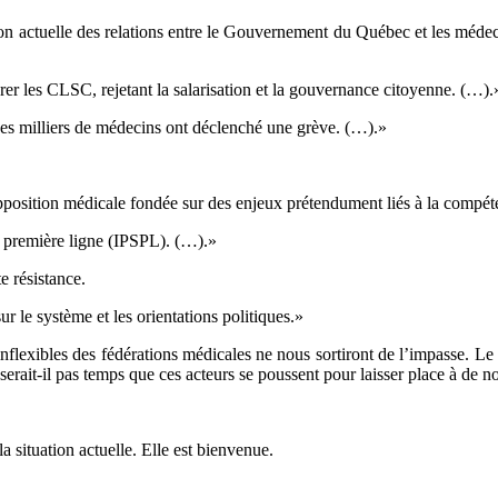
ation actuelle des relations entre le Gouvernement du Québec et les méde
rer les CLSC, rejetant la salarisation et la gouvernance citoyenne. (…).
 des milliers de médecins ont déclenché une grève. (…).»
position médicale fondée sur des enjeux prétendument liés à la compéten
n première ligne (IPSPL). (…).»
 résistance.
r le système et les orientations politiques.»
 inflexibles des fédérations médicales ne nous sortiront de l’impasse. L
rait-il pas temps que ces acteurs se poussent pour laisser place à de n
a situation actuelle. Elle est bienvenue.