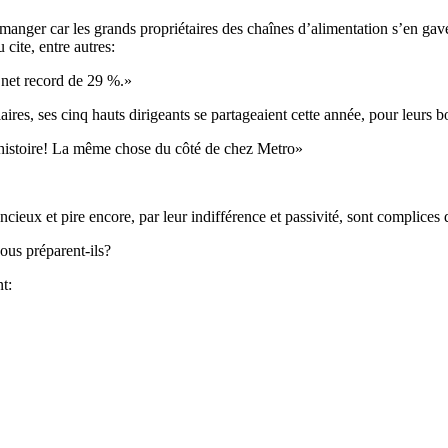
ger car les grands propriétaires des chaînes d’alimentation s’en gaven
ite, entre autres:
net record de 29 %.»
es, ses cinq hauts dirigeants se partageaient cette année, pour leurs bo
n histoire! La même chose du côté de chez Metro»
ncieux et pire encore, par leur indifférence et passivité, sont complices d
ous préparent-ils?
t: