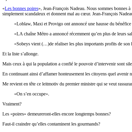
«
Les bonnes poires
», Jean-François Nadeau. Nous sommes bonnes à man
simplement scandaleux et donnent mal au cœur. Jean-François Nadeau c
«Loblaw, Maxi et Provigo ont annoncé une hausse du bénéfice 
«LA chaîne Métro a annoncé récemment qu’en plus de leurs salair
«Sobeys vient (…)de réaliser les plus importants profits de so
Et la liste s’allonge.
Mais ceux à qui la population a confié le pouvoir d’intervenir sont sile
En continuant ainsi d’affamer honteusement les citoyens quel avenir n
Me revient en tête ce leitmotiv du premier ministre qui se veut rassuran
«On s’en occupe».
Vraiment?
Les «poires» demeureront-elles encore longtemps bonnes?
Faut-il craindre qu’elles contaminent les gourmands?