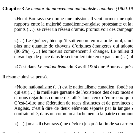
Chapitre 3
Le mentor du mouvement nationaliste canadien (1900-1
«Henri Bourassa se donne une mission. Il veut former une opin
rapports entre la majorité canadienne-anglaise protestante et l
points (…): se créer un réseau d’amis, promouvoir des campagnes 
«(…) Le Québec, bien qu’il soit encore en majorité rural, s’u
plus une quantité de citoyens d’origines étrangères qui adop
(86,6%), (…) les moeurs commencent à changer. Le milieu du 
davantage de place dans le secteur tertiaire en expansion (…) p
«C’est dans
Le nationalisme
du 3 avril 1904 que Bourassa prése
Il résume ainsi sa pensée:
«Notre nationalisme (…) est le nationalisme canadien, fondé sur 
qui est (…) la meilleure garantie de l’existence des deux races 
et nous regardons comme des alliés tous ceux d’entre eux qui n
C’est-à-dire une fédération de races distinctes et de provinc
Anglais, c’est-à-dire de deux éléments séparés par la langue et
confraternité, dans un commun attachement à la patrie commune
«(…) jamais il (Bourassa) ne déviera jusqu’à la fin de sa carri