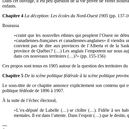
Dans cet ouvrage, il est peu question de la vie privée de Henri Bourr
enfants.
Chapitre 4
La déception: Les écoles du Nord-Ouest
1905
(pp. 137-1
Bourassa
«craint que les nouvelles ethnies qui peuplent l’Ouest ne détru
«canadiennes-françaises et canadiennes-anglaises» il viendra u
convient pas de dire aux provinces de l’Alberta et de la Sask
province de Québec? (…) Les anglais l’emportent sur nous aujour
dans ces nouveaux territoires (…)?» (pp. 155-156)
Ces propos sont tenus en 1905 autour de la question des territoires d
Chapitre 5
De la scène politique
fédérale à la scène politique provi
Le sous-titre de ce chapitre annonce explicitement son contenu qui e
politique fédérale de 1896 à 1907.
À la suite de l’échec électoral,
«L’ex-député de Labelle (…) se cloître (…). Fidèle à ses habi
mentales. Il est dans l’attente. Dans l’espoir (…) que le destin, 
—