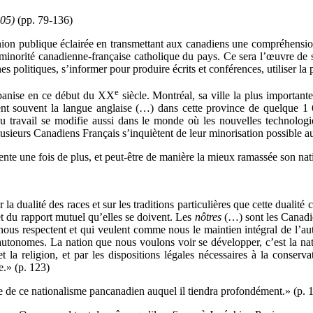
905)
(pp. 79-136)
ion publique éclairée en transmettant aux canadiens une compréhension 
a minorité canadienne-française catholique du pays. Ce sera l’œuvre de 
politiques, s’informer pour produire écrits et conférences, utiliser la p
e
rbanise en ce début du XX
siècle. Montréal, sa ville la plus important
tent souvent la langue anglaise (…) dans cette province de quelque 1 
travail se modifie aussi dans le monde où les nouvelles technologie
lusieurs Canadiens Français s’inquiètent de leur minorisation possible 
nte une fois de plus, et peut-être de manière la mieux ramassée son nati
la dualité des races et sur les traditions particulières que cette duali
et du rapport mutuel qu’elles se doivent. Les
nôtres
(…) sont les Canadi
ous respectent et qui veulent comme nous le maintien intégral de l’aut
es autonomes. La nation que nous voulons voir se développer, c’est la 
 la religion, et par les dispositions légales nécessaires à la conserv
.» (p. 123)
ère de ce nationalisme pancanadien auquel il tiendra profondément.» (p. 