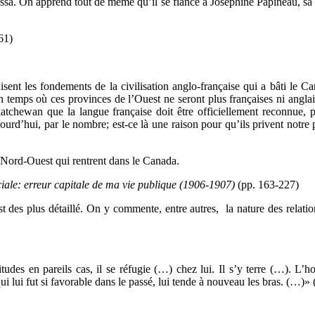
assa. On apprend tout de même qu’il se fiance à Joséphine Papineau, sa p
61)
isent les fondements de la civilisation anglo-française qui a bâti le C
n temps où ces provinces de l’Ouest ne seront plus françaises ni angla
atchewan que la langue française doit être officiellement reconnue, 
d’hui, par le nombre; est-ce là une raison pour qu’ils privent notre po
u Nord-Ouest qui rentrent dans le Canada.
nciale: erreur capitale de ma vie publique (1906-1907)
(pp. 163-227)
st des plus détaillé. On y commente, entre autres, la nature des relati
tudes en pareils cas, il se réfugie (…) chez lui. Il s’y terre (…). L’
qui lui fut si favorable dans le passé, lui tende à nouveau les bras. (…)» 