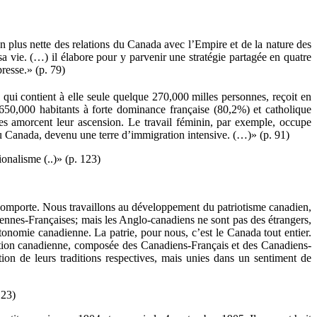
plus nette des relations du Canada avec l’Empire et de la nature des
sa vie. (…) il élabore pour y parvenir une stratégie partagée en quatre
resse.» (p. 79)
e qui contient à elle seule quelque 270,000 milles personnes, reçoit en
650,000 habitants à forte dominance française (80,2%) et catholique
s amorcent leur ascension. Le travail féminin, par exemple, occupe
au Canada, devenu une terre d’immigration intensive. (…)» (p. 91)
onalisme (..)» (p. 123)
té comporte. Nous travaillons au développement du patriotisme canadien,
ennes-Françaises; mais les Anglo-canadiens ne sont pas des étrangers,
onomie canadienne. La patrie, pour nous, c’est le Canada tout entier.
nation canadienne, composée des Canadiens-Français et des Canadiens-
ation de leurs traditions respectives, mais unies dans un sentiment de
123)