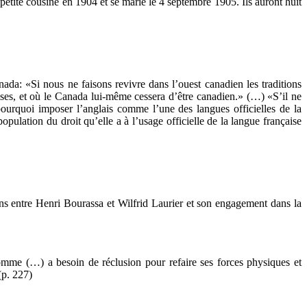
etite cousine en 1904 et se marie le 4 septembre 1905. Ils auront huit
anada: «Si nous ne faisons revivre dans l’ouest canadien les traditions
ises, et où le Canada lui-même cessera d’être canadien.» (…) «S’il ne
pourquoi imposer l’anglais comme l’une des langues officielles de la
pulation du droit qu’elle a à l’usage officielle de la langue française
ons entre Henri Bourassa et Wilfrid Laurier et son engagement dans la
homme (…) a besoin de réclusion pour refaire ses forces physiques et
(p. 227)