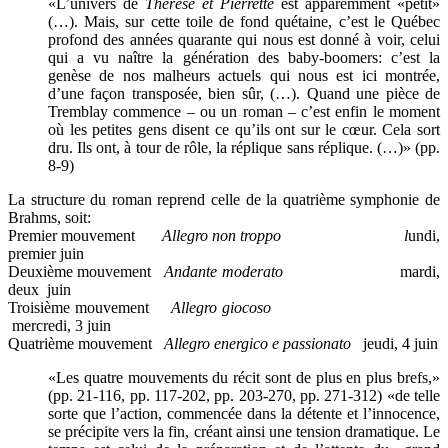
«L’univers de
Thérèse et Pierrette
est apparemment «petit»
(…). Mais, sur cette toile de fond quétaine, c’est le Québec
profond des années quarante qui nous est donné à voir, celui
qui a vu naître la génération des baby-boomers: c’est la
genèse de nos malheurs actuels qui nous est ici montrée,
d’une façon transposée, bien sûr, (…). Quand une pièce de
Tremblay commence – ou un roman – c’est enfin le moment
où les petites gens disent ce qu’ils ont sur le cœur. Cela sort
dru. Ils ont, à tour de rôle, la réplique sans réplique. (…)» (pp.
8-9)
La structure du roman reprend celle de la quatrième symphonie de
Brahms, soit:
Premier mouvement
Allegro non troppo l
undi,
premier juin
Deuxième mouvement
Andante moderato
mardi,
deux juin
Troisième mouvement
Allegro giocoso
mercredi, 3 juin
Quatrième mouvement
Allegro energico e passionato
jeudi, 4 juin
«Les quatre mouvements du récit sont de plus en plus brefs,»
(pp. 21-116, pp. 117-202, pp. 203-270, pp. 271-312) «de telle
sorte que l’action, commencée dans la détente et l’innocence,
se précipite vers la fin, créant ainsi une tension dramatique. Le