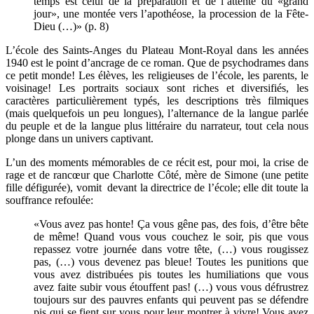
temps est celui de la préparation et de l’attente du «grand
jour», une montée vers l’apothéose, la procession de la Fête-
Dieu (…)» (p. 8)
L’école des Saints-Anges du Plateau Mont-Royal dans les années
1940 est le point d’ancrage de ce roman. Que de psychodrames dans
ce petit monde! Les élèves, les religieuses de l’école, les parents, le
voisinage! Les portraits sociaux sont riches et diversifiés, les
caractères particulièrement typés, les descriptions très filmiques
(mais quelquefois un peu longues), l’alternance de la langue parlée
du peuple et de la langue plus littéraire du narrateur, tout cela nous
plonge dans un univers captivant.
L’un des moments mémorables de ce récit est, pour moi, la crise de
rage et de rancœur que Charlotte Côté, mère de Simone (une petite
fille défigurée), vomit devant la directrice de l’école; elle dit toute la
souffrance refoulée:
«Vous avez pas honte! Ça vous gêne pas, des fois, d’être bête
de même! Quand vous vous couchez le soir, pis que vous
repassez votre journée dans votre tête, (…) vous rougissez
pas, (…) vous devenez pas bleue! Toutes les punitions que
vous avez distribuées pis toutes les humiliations que vous
avez faite subir vous étouffent pas! (…) vous vous défrustrez
toujours sur des pauvres enfants qui peuvent pas se défendre
pis qui se fient sur vous pour leur montrer à vivre! Vous avez