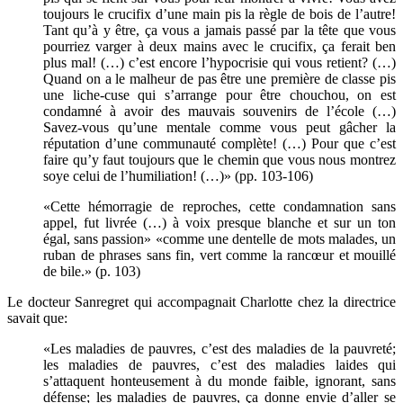
toujours le crucifix d’une main pis la règle de bois de l’autre!
Tant qu’à y être, ça vous a jamais passé par la tête que vous
pourriez varger à deux mains avec le crucifix, ça ferait ben
plus mal! (…) c’est encore l’hypocrisie qui vous retient? (…)
Quand on a le malheur de pas être une première de classe pis
une liche-cuse qui s’arrange pour être chouchou, on est
condamné à avoir des mauvais souvenirs de l’école (…)
Savez-vous qu’une mentale comme vous peut gâcher la
réputation d’une communauté complète! (…) Pour que c’est
faire qu’y faut toujours que le chemin que vous nous montrez
soye celui de l’humiliation! (…)» (pp. 103-106)
«Cette hémorragie de reproches, cette condamnation sans
appel, fut livrée (…) à voix presque blanche et sur un ton
égal, sans passion» «comme une dentelle de mots malades, un
ruban de phrases sans fin, vert comme la rancœur et mouillé
de bile.» (p. 103)
Le docteur Sanregret qui accompagnait Charlotte chez la directrice
savait que:
«Les maladies de pauvres, c’est des maladies de la pauvreté;
les maladies de pauvres, c’est des maladies laides qui
s’attaquent honteusement à du monde faible, ignorant, sans
défense; les maladies de pauvres, ça donne envie d’aller se