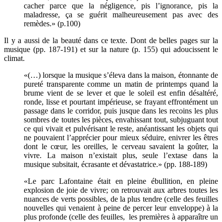
cacher parce que la négligence, pis l’ignorance, pis la
maladresse, ça se guérit malheureusement pas avec des
remèdes.» (p.100)
Il y a aussi de la beauté dans ce texte. Dont de belles pages sur la
musique (pp. 187-191) et sur la nature (p. 155) qui adoucissent le
climat.
«(…) lorsque la musique s’éleva dans la maison, étonnante de
pureté transparente comme un matin de printemps quand la
brume vient de se lever et que le soleil est enfin désaltéré,
ronde, lisse et pourtant impérieuse, se frayant effrontément un
passage dans le corridor, puis jusque dans les recoins les plus
sombres de toutes les pièces, envahissant tout, subjuguant tout
ce qui vivait et pulvérisant le reste, anéantissant les objets qui
ne pouvaient l’apprécier pour mieux séduire, enivrer les êtres
dont le cœur, les oreilles, le cerveau savaient la goûter, la
vivre. La maison n’existait plus, seule l’extase dans la
musique subsitait, écrasante et dévastatrice.» (pp. 188-189)
«Le parc Lafontaine était en pleine ébullition, en pleine
explosion de joie de vivre; on retrouvait aux arbres toutes les
nuances de verts possibles, de la plus tendre (celle des feuilles
nouvelles qui venaient à peine de percer leur enveloppe) à la
plus profonde (celle des feuilles, les premières à apparaître un