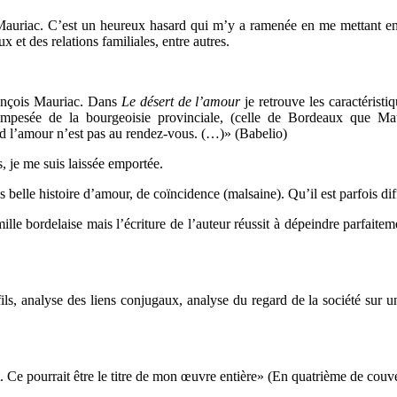
is Mauriac. C’est un heureux hasard qui m’y a ramenée en me mettant e
t des relations familiales, entre autres.
rançois Mauriac. Dans
Le désert de l’amour
je retrouve les caractéristi
t empesée de la bourgeoisie provinciale, (celle de Bordeaux que M
and l’amour n’est pas au rendez-vous. (…)» (Babelio)
, je me suis laissée emportée.
rès belle histoire d’amour, de coïncidence (malsaine). Qu’il est parfois d
lle bordelaise mais l’écriture de l’auteur réussit à dépeindre parfaite
ls, analyse des liens conjugaux, analyse du regard de la société sur u
Ce pourrait être le titre de mon œuvre entière» (En quatrième de couve