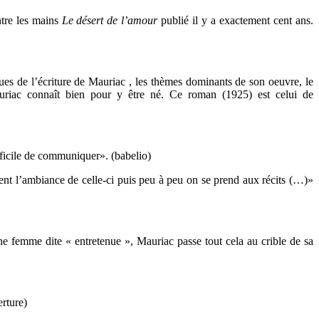
ntre les mains
Le désert de l’amour
publié il y a exactement cent ans.
ques de l’écriture de Mauriac , les thèmes dominants de son oeuvre, le
auriac connaît bien pour y être né. Ce roman (1925) est celui de
ifficile de communiquer». (babelio)
ment l’ambiance de celle-ci puis peu à peu on se prend aux récits (…)»
ne femme dite « entretenue », Mauriac passe tout cela au crible de sa
rture)