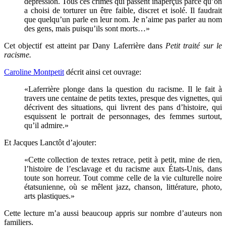
dépression. Tous ces crimes qui passent inaperçus parce qu’on
a choisi de torturer un être faible, discret et isolé. Il faudrait
que quelqu’un parle en leur nom. Je n’aime pas parler au nom
des gens, mais puisqu’ils sont morts…»
Cet objectif est atteint par Dany Laferrière dans
Petit traité sur le
racisme.
Caroline Montpetit
décrit ainsi cet ouvrage:
«Laferrière plonge dans la question du racisme. Il le fait à
travers une centaine de petits textes, presque des vignettes, qui
décrivent des situations, qui livrent des pans d’histoire, qui
esquissent le portrait de personnages, des femmes surtout,
qu’il admire.»
Et Jacques Lanctôt d’ajouter:
«Cette collection de textes retrace, petit à petit, mine de rien,
l’histoire de l’esclavage et du racisme aux États-Unis, dans
toute son horreur. Tout comme celle de la vie culturelle noire
étatsunienne, où se mêlent jazz, chanson, littérature, photo,
arts plastiques.»
Cette lecture m’a aussi beaucoup appris sur nombre d’auteurs non
familiers.