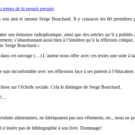
u temps de la pensée pressée
.
 ami et mentor Serge Bouchard. Il y consacre les 60 premières page
e son émission radiophonique, ainsi que des articles qu’il a publiés a
rement, s’abandonnant aussi bien à l’intuition qu’à la réflexion critiqu
avec Serge Bouchard.»
 dans cet ouvrage (…) L’auteur nous offre avec ces textes une suite à
 suis inconfortable avec ses réflexions face à ses parents à l’éducation li
 hisse sur l’échelle sociale. Cela le distingue de Serge Bouchard.
se!…
oduits alimentaires, ne fabriquaient pas nos vêtements, etc., nous ne pou
l n’insère pas de bibliographie à son livre. Dommage!