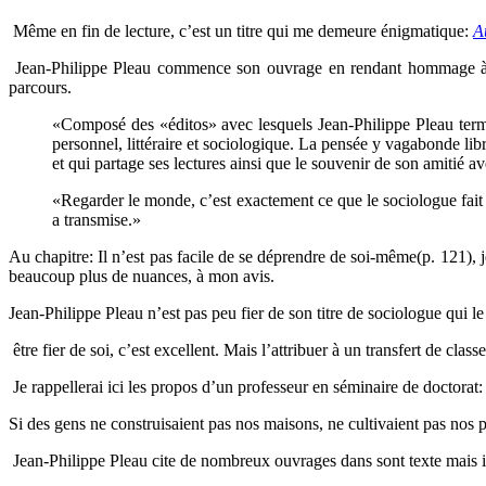
Même en fin de lecture, c’est un titre qui me demeure énigmatique:
A
Jean-Philippe Pleau commence son ouvrage en rendant hommage à son
parcours.
«Composé des «éditos» avec lesquels Jean-Philippe Pleau termin
personnel, littéraire et sociologique. La pensée y vagabonde lib
et qui partage ses lectures ainsi que le souvenir de son amitié 
«Regarder le monde, c’est exactement ce que le sociologue fait
a transmise.»
Au chapitre: Il n’est pas facile de se déprendre de soi-même(p. 121), je
beaucoup plus de nuances, à mon avis.
Jean-Philippe Pleau n’est pas peu fier de son titre de sociologue qui le
être fier de soi, c’est excellent. Mais l’attribuer à un transfert de clas
Je rappellerai ici les propos d’un professeur en séminaire de doctorat:
Si des gens ne construisaient pas nos maisons, ne cultivaient pas nos pr
Jean-Philippe Pleau cite de nombreux ouvrages dans sont texte mais i