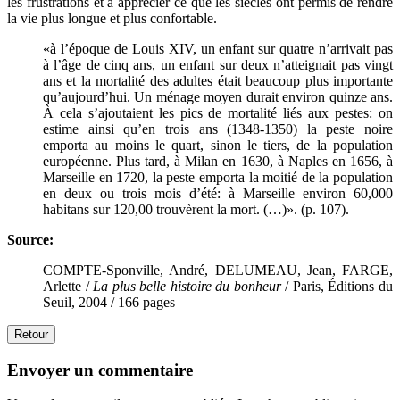
les frustrations et à apprécier ce que les siècles ont permis de rendre
la vie plus longue et plus confortable.
«à l’époque de Louis XIV, un enfant sur quatre n’arrivait pas
à l’âge de cinq ans, un enfant sur deux n’atteignait pas vingt
ans et la mortalité des adultes était beaucoup plus importante
qu’aujourd’hui. Un ménage moyen durait environ quinze ans.
À cela s’ajoutaient les pics de mortalité liés aux pestes: on
estime ainsi qu’en trois ans (1348-1350) la peste noire
emporta au moins le quart, sinon le tiers, de la population
européenne. Plus tard, à Milan en 1630, à Naples en 1656, à
Marseille en 1720, la peste emporta la moitié de la population
en deux ou trois mois d’été: à Marseille environ 60,000
habitans sur 120,00 trouvèrent la mort. (…)». (p. 107).
Source:
COMPTE-Sponville, André, DELUMEAU, Jean, FARGE,
Arlette /
La plus belle histoire du bonheur
/ Paris, Éditions du
Seuil, 2004 / 166 pages
Retour
Envoyer un commentaire