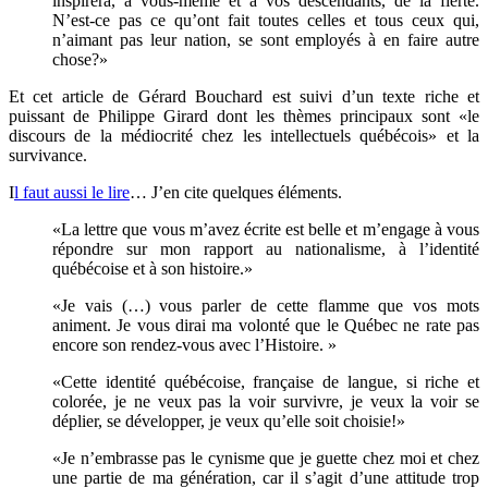
inspirera, à vous-même et à vos descendants, de la fierté.
N’est-ce pas ce qu’ont fait toutes celles et tous ceux qui,
n’aimant pas leur nation, se sont employés à en faire autre
chose?»
Et cet article de Gérard Bouchard est suivi d’un texte riche et
puissant de Philippe Girard dont les thèmes principaux sont «le
discours de la médiocrité chez les intellectuels québécois» et la
survivance.
I
l faut aussi le lire
… J’en cite quelques éléments.
«La lettre que vous m’avez écrite est belle et m’engage à vous
répondre sur mon rapport au nationalisme, à l’identité
québécoise et à son histoire.»
«Je vais (…) vous parler de cette flamme que vos mots
animent. Je vous dirai ma volonté que le Québec ne rate pas
encore son rendez-vous avec l’Histoire. »
«Cette identité québécoise, française de langue, si riche et
colorée, je ne veux pas la voir survivre, je veux la voir se
déplier, se développer, je veux qu’elle soit choisie!»
«Je n’embrasse pas le cynisme que je guette chez moi et chez
une partie de ma génération, car il s’agit d’une attitude trop